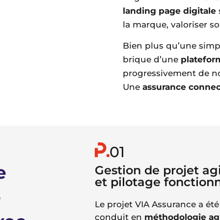
landing page digitale
la marque, valoriser s
Bien plus qu’une simpl
brique d’une
platefor
progressivement de no
Une
assurance conne
01
e
Gestion de projet ag
et pilotage fonction
e
Le projet VIA Assurance a été
conduit en
méthodologie ag