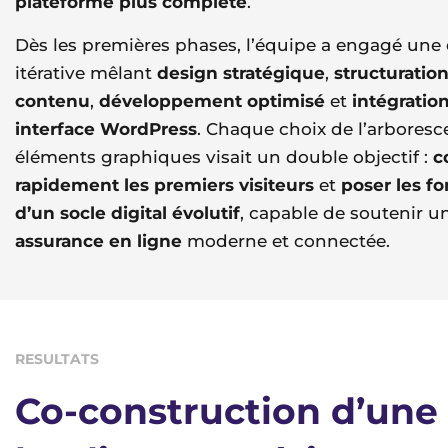
plateforme plus complète
.
Dès les premières phases, l’équipe a engagé un
itérative mêlant
design stratégique
,
structuratio
contenu
,
développement optimisé
et
intégratio
interface WordPress
. Chaque choix de l’arbores
éléments graphiques visait un double objectif :
c
rapidement les premiers visiteurs
et
poser les f
d’un socle digital évolutif
, capable de soutenir u
assurance en ligne
moderne et connectée.
RESULTATS
Co-construction d’une