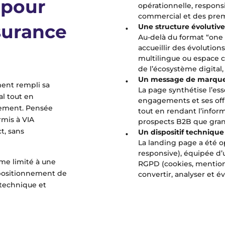
 pour
opérationnelle, respons
commercial et des prem
surance
Une structure
évolutiv
Au-delà du format “one 
accueillir des évolutions
multilingue ou espace c
de l’écosystème digital,
Un message de marque 
ent rempli sa
La page synthétise l’ess
al tout en
engagements et ses offr
gement. Pensée
tout en rendant l’infor
ermis à VIA
prospects B2B que gran
t, sans
Un dispositif techniqu
La landing page a été 
responsive), équipée d
me limité à une
RGPD (cookies, mentions 
 positionnement de
convertir, analyser et év
technique et