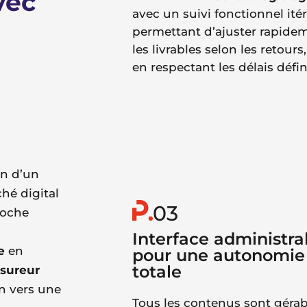
vec
avec un suivi fonctionnel itér
permettant d’ajuster rapide
les livrables selon les retours
en respectant les délais défin
in d’un
ché digital
03
roche
Interface administra
e
en
pour une autonomie
totale
ssureur
on vers une
Tous les contenus sont gérab