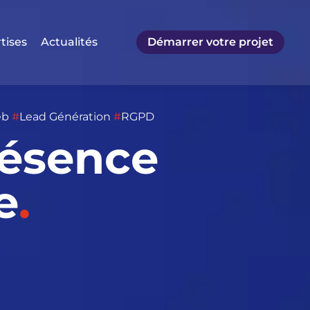
tises
Actualités
Démarrer votre projet
eb
#
Lead Génération
#
RGPD
résence
e
.