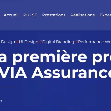
Accueil
PULSE
Prestations
Réalisations
Exper
 Design
#
UI Design
#
Digital Branding
#
Performance W
la première p
 VIA Assuranc
n