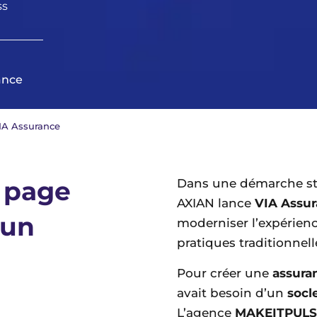
ss
ance
VIA Assurance
g page
Dans une démarche str
AXIAN lance
VIA Assu
’un
moderniser l’expérienc
pratiques traditionnell
Pour créer une
assura
avait besoin d’un
socle
L’agence
MAKEITPULS