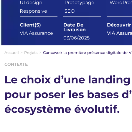
UI design
Prototypage
WordPre
Responsive
SEO
Client(s)
Date De
Découvrir
Livraison
VIA Assurance
VIA Assur
03/06/2025
Accueil
>
Projets
>
Concevoir la première présence digitale de 
CONTEXTE
Le choix d’une landin
pour poser les bases d
écosystème évolutif.