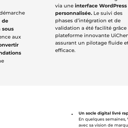
via une
interface WordPress
e démarche
personnalisée.
Le suivi des
phases d’intégration et de
n de
validation a été facilité grâce 
n sous
plateforme innovante UiChe
cence aux
assurant un pilotage fluide e
onvertir
efficace.
ondations
ne
Un socle digital livré r
En quelques semaines, V
avec sa vision de marque